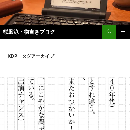
検
桜風涼・物書きブログ
索
コ
メインメ
ン
ニュー
テ
ン
「KDP」タグアーカイブ
ツ
へ
ス
キ
ッ
プ