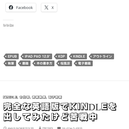
Facebook
X
いいね:
EPUB
IPAD PRO 12.9"
KDP
KINDLE
アウトライン
執筆
書籍
本の書き方
桜風涼
電子書籍
KINDLE
,
お仕事
,
書籍執筆
,
電子書籍
完全な英語版でKINDLEを
出してみたけど苦戦中
2018年5月1日
桜風涼
コメントする