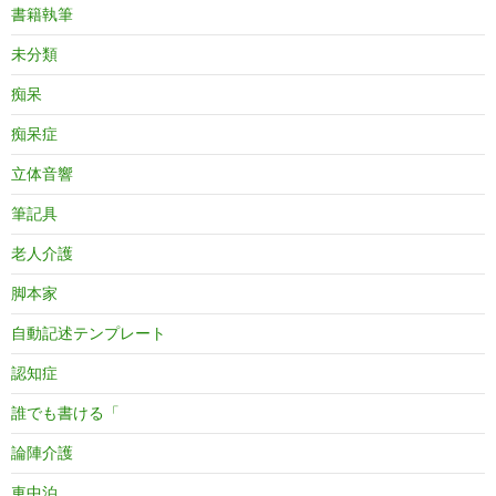
書籍執筆
未分類
痴呆
痴呆症
立体音響
筆記具
老人介護
脚本家
自動記述テンプレート
認知症
誰でも書ける「
論陣介護
車中泊