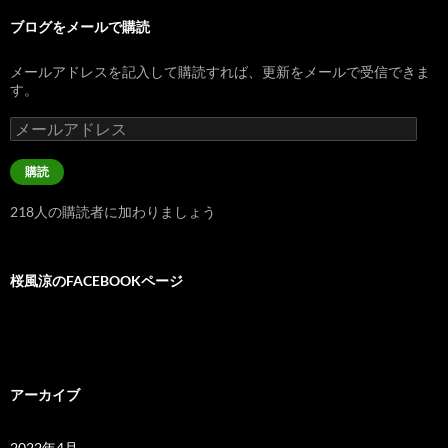
ブログをメールで購読
メールアドレスを記入して購読すれば、更新をメールで受信できま
す。
メ
ー
ル
購読
ア
ド
218人の購読者に加わりましょう
レ
ス
桜風涼のFACEBOOKページ
アーカイブ
2022年4月