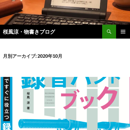
検
桜風涼・物書きブログ
索
コ
メインメ
ン
ニュー
テ
ン
月別アーカイブ: 2020年10月
ツ
へ
ス
キ
ッ
プ