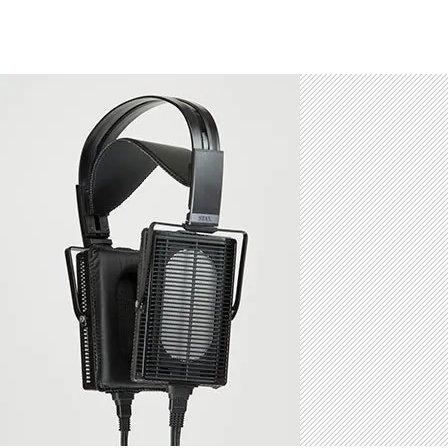
み
込
み
中…