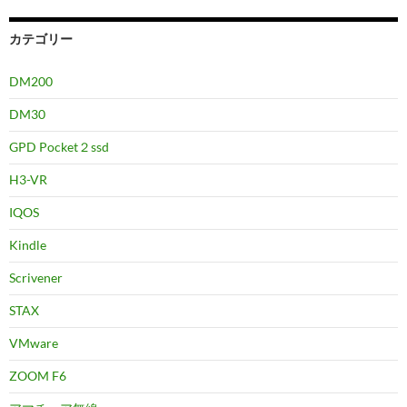
カテゴリー
DM200
DM30
GPD Pocket２ssd
H3-VR
IQOS
Kindle
Scrivener
STAX
VMware
ZOOM F6