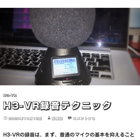
み
中…
H3-VR
H3-VR録音テクニック
2020年10月12日
桜風涼
コメントする
H3-VRの録音は、まず、普通のマイクの基本を抑えること