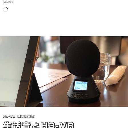
いいね:
読
み
込
み
中…
H3-VR
,
映画録音部
生活音とH3-VR