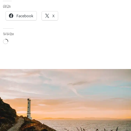
共有:
Facebook
X
いいね:
読
み
込
み
中…