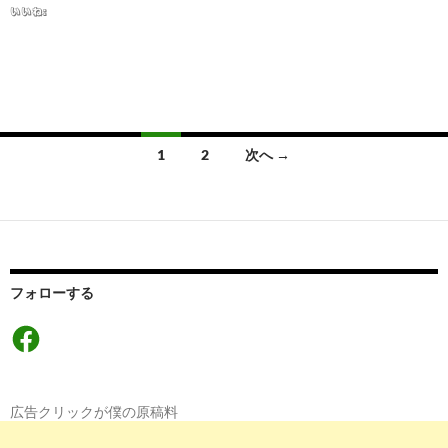
いいね:
投
1
2
次へ →
稿
ナ
ビ
ゲ
フォローする
ー
Facebook
シ
ョ
広告クリックが僕の原稿料
ン