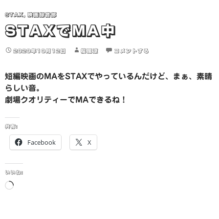
STAX
,
映画録音部
STAXでMA中
2020年10月12日
桜風涼
コメントする
短編映画のMAをSTAXでやっているんだけど、まぁ、素晴
らしい音。
劇場クオリティーでMAできるね！
共有:
Facebook
X
いいね:
読
み
込