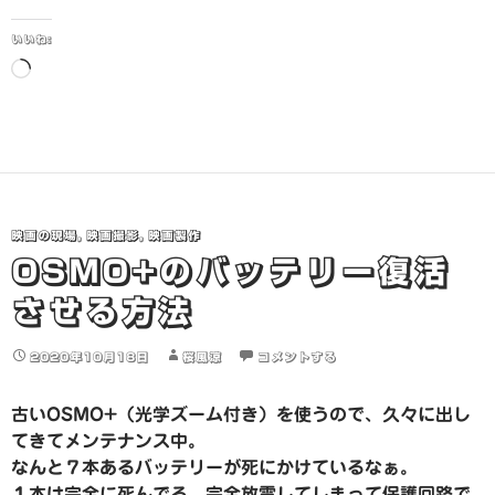
いいね:
読
み
込
み
中…
映画の現場
,
映画撮影
,
映画製作
OSMO+のバッテリー復活
させる方法
2020年10月18日
桜風涼
コメントする
古いOSMO+（光学ズーム付き）を使うので、久々に出し
てきてメンテナンス中。
なんと７本あるバッテリーが死にかけているなぁ。
１本は完全に死んでる。完全放電してしまって保護回路で