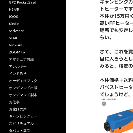
キャンピングカ
GPD Pocket２ssd
トヒーターです
H3-VR
本体が15万円
IQOS
高いFFヒータ
Kindle
場所でも安定し
Scrivener
らい。
STAX
VMware
さて、これを買
ZOOM F6
目に入ろうとし
アマチュア無線
みると、格安の
アレルギー
インド哲学
本体価格＋送料
オーディオブック
バベストヒータ
オンデマンド出版
でしょうけど、
オンデマンド製本
お仕事
お化けの声
キャンピングカー
スピリチュアル
タバコ・葉巻