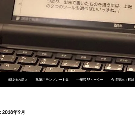
ンツへスキップ
出版物の購入
執筆用テンプレート集
中華製FFヒーター
金澤藤馬（桜風
2018年9月