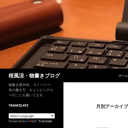
コンテ
検
桜風涼・物書きブログ
ホーム
索
物書き歴30年、ストーリー・
本の書き方・キャンピングカ
ーのことを書いてます。
TRANCELATE
月別アーカイブ: 
Powered by
Translate