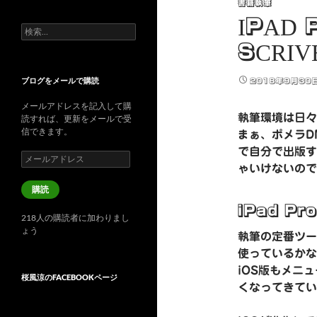
書籍執筆
IPAD
検
索:
SCRI
ブログをメールで購読
2018年9月30
メールアドレスを記入して購
執筆環境は日々
読すれば、更新をメールで受
信できます。
まぁ、ポメラDM
で自分で出版す
メ
ゃいけないので
ー
ル
購読
ア
ド
iPad P
218人の購読者に加わりまし
レ
ょう
ス
執筆の定番ツー
使っているかなぁ
iOS版もメニ
桜風涼のFACEBOOKページ
くなってきてい