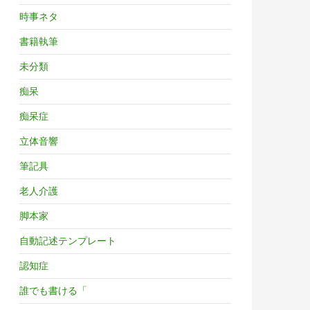
時事ネタ
書籍執筆
未分類
痴呆
痴呆症
立体音響
筆記具
老人介護
脚本家
自動記述テンプレート
認知症
誰でも書ける「