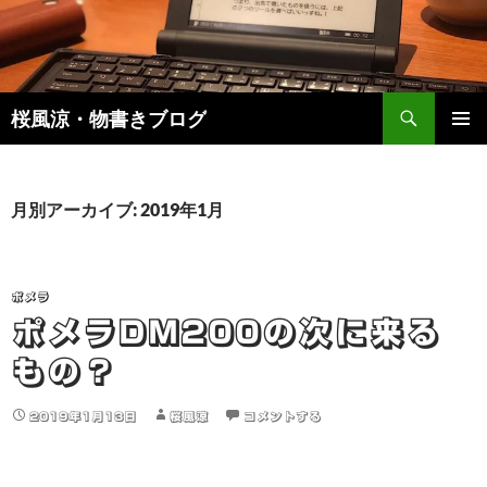
検
桜風涼・物書きブログ
索
コ
メインメ
ン
ニュー
テ
ン
月別アーカイブ: 2019年1月
ツ
へ
ス
キ
ポメラ
ッ
ポメラDM200の次に来る
プ
もの？
2019年1月13日
桜風涼
コメントする