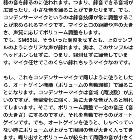
器の音を録るのに使われます。つまり、録音できる音域が
広買ったり、小さな音を録ることができたります。でも、
コンデンサーマイクというのは録音技師が常に調整するこ
とが求められるマイクです。マイクと口の距離や声の大き
さ、声質に応じてボリューム調整をします。
でも、SM63は、そういった調整をせずとも、上のサンプ
ルのようにクリアな声が録れます。実は、このサンプルは
ヘッドホンもせずに、つまり、観測せずに録音していま
す。マイク任せでこのくらい録れちゃうマイクなのです。
もし、これをコンデンサーマイクで同じように使うとした
ら、オートゲイン機能（ボリュームの自動調整）で録るこ
とになります。コンデンサーマイクは音域（周波数）が広
いのですが、音量変化に弱く、急に大きな音が入ると割れ
てしまいます。そこで、ボリューム調整で一定の音圧（音
の大きさ）にするのですが、それを自動で行うのがオート
ゲインです。でも、オートゲインを使うと、しゃべってい
ない時にボリュームが上がって周囲の音が大きく入ってき
ます。喋り出すとボリュームが絞られて周囲の音が小さく