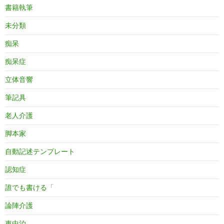
書籍執筆
未分類
痴呆
痴呆症
立体音響
筆記具
老人介護
脚本家
自動記述テンプレート
認知症
誰でも書ける「
論陣介護
車中泊