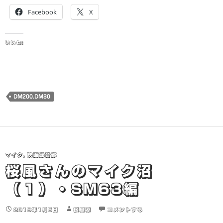
Facebook
X
いいね:
DM200.DM30
マイク
,
映画録音部
桜風さんのマイク沼
（１）・SM63編
2019年1月5日
桜風涼
コメントする