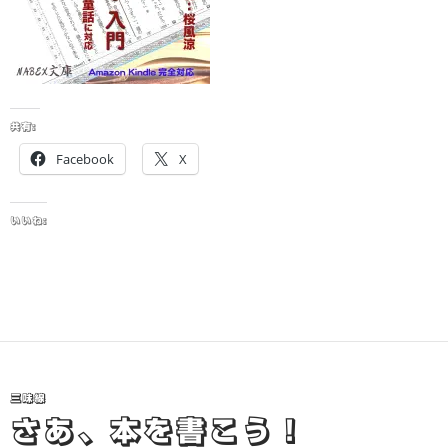
共有:
Facebook
X
いいね:
三味線
さあ、本を書こう！