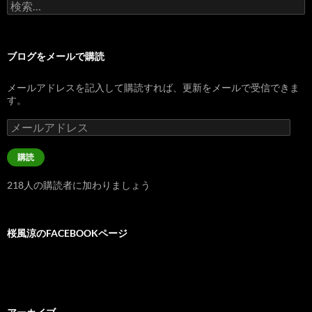
検
索:
ブログをメールで購読
メールアドレスを記入して購読すれば、更新をメールで受信できま
す。
メ
ー
ル
購読
ア
ド
218人の購読者に加わりましょう
レ
ス
桜風涼のFACEBOOKページ