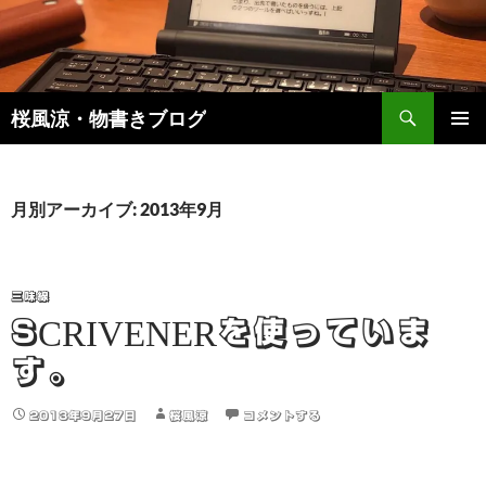
検
桜風涼・物書きブログ
索
コ
メインメ
ン
ニュー
テ
ン
月別アーカイブ: 2013年9月
ツ
へ
ス
キ
三味線
ッ
SCRIVENERを使っていま
プ
す。
2013年9月27日
桜風涼
コメントする