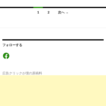
投
1
2
次へ →
稿
ナ
ビ
ゲ
フォローする
ー
Facebook
シ
ョ
広告クリックが僕の原稿料
ン