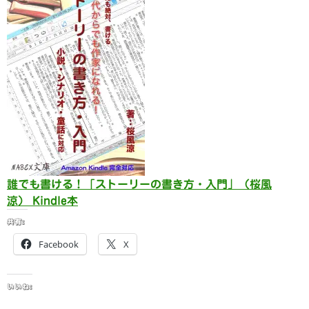
誰でも書ける！「ストーリーの書き方・入門」（桜風
涼） Kindle本
共有:
Facebook
X
いいね: