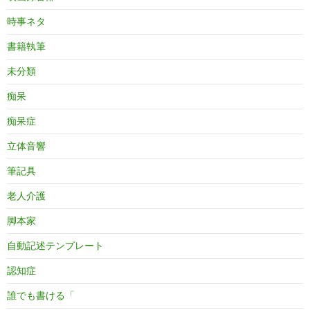
時事ネタ
書籍執筆
未分類
痴呆
痴呆症
立体音響
筆記具
老人介護
脚本家
自動記述テンプレート
認知症
誰でも書ける「