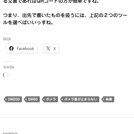
る文書であればQRコードの方が簡単ですね。
つまり、出先で書いたものを扱うには、上記の２つのツー
ルを選べばいいっすね。
共有:
Facebook
X
いいね:
読
み
込
み
DM200
DM30
ポメラ
ポメラ愛が止まらない
執筆
中…