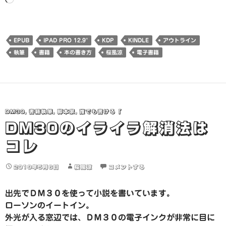
み
込
み
EPUB
IPAD PRO 12.9"
KDP
KINDLE
アウトライン
中…
執筆
書籍
本の書き方
桜風涼
電子書籍
DM30
,
書籍執筆
,
脚本家
,
誰でも書ける「
DM30のイライラ解消法は
コレ
2019年5月6日
桜風涼
コメントする
出先でＤＭ３０を使って小説を書いています。
ローソンのイートイン。
外光が入る窓辺では、ＤＭ３０の電子インクが非常に目に