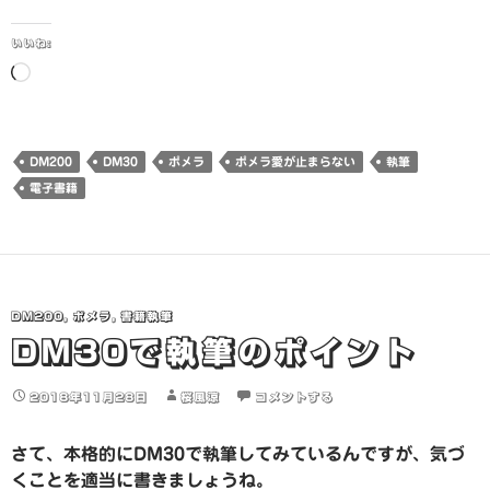
いいね:
読
み
込
み
DM200
DM30
ポメラ
ポメラ愛が止まらない
執筆
中…
電子書籍
DM200
,
ポメラ
,
書籍執筆
DM30で執筆のポイント
2018年11月28日
桜風涼
コメントする
さて、本格的にDM30で執筆してみているんですが、気づ
くことを適当に書きましょうね。