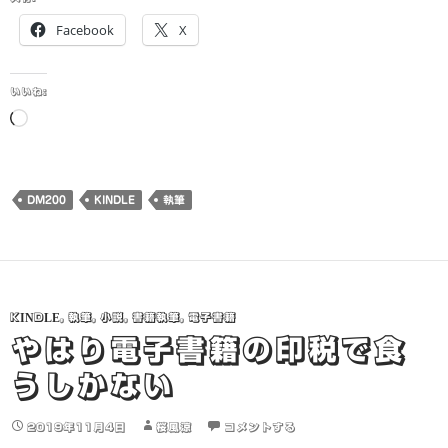
Facebook
X
いいね:
読
み
込
み
DM200
KINDLE
執筆
中…
KINDLE
,
執筆
,
小説
,
書籍執筆
,
電子書籍
やはり電子書籍の印税で食
うしかない
2019年11月4日
桜風涼
コメントする