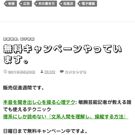
執筆
広告
本の書き方
桜風涼
電子書籍
書籍執筆
,
電子書籍
無料キャンペーンやってい
ます。
2018年5月9日
桜風涼
コメントする
販売促進週間です。
本音を聞き出し心を操る心理テク
: 敏腕芸能記者が教える誰
でも使えるテクニック
理系にしか読めない『文系人間を理解し、操縦する方法』
日曜日まで無料キャンペーン中ですよ。