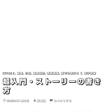
KINDLE
,
執筆
,
小説
,
映像制作
,
書籍執筆
,
誰でも書ける「
,
電子書籍
超入門・ストーリーの書き
方
2020年1月9日
桜風涼
コメントする