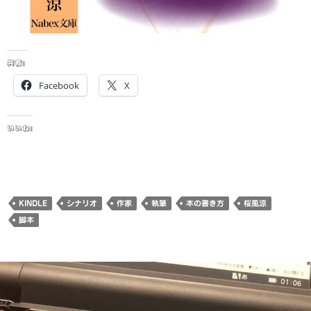
共有:
Facebook
X
いいね:
KINDLE
シナリオ
作家
執筆
本の書き方
桜風涼
脚本