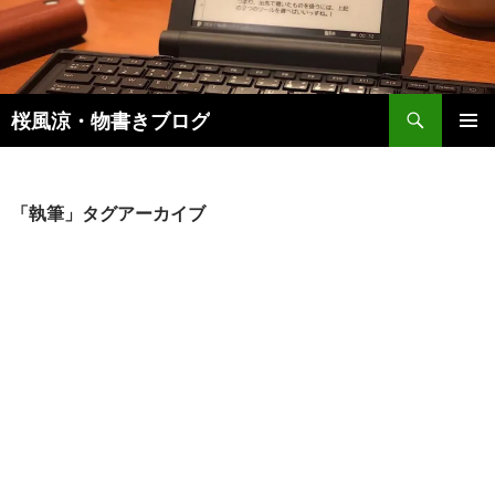
検
桜風涼・物書きブログ
索
コ
メインメ
ン
ニュー
テ
ン
「執筆」タグアーカイブ
ツ
へ
ス
キ
ッ
プ