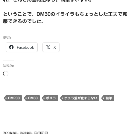
ということで、DM30のイライラもちょっとした工夫で克
服できるのでした。
共有:
Facebook
X
いいね:
読
み
込
み
DM200
DM30
ポメラ
ポメラ愛が止まらない
執筆
中…
DM200
,
DM30
,
書籍執筆