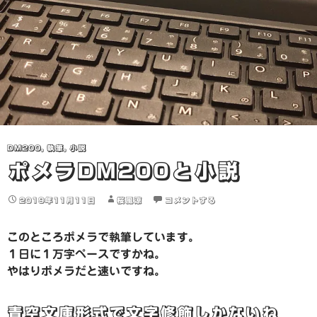
DM200
,
執筆
,
小説
ポメラDM200と小説
2019年11月11日
桜風涼
コメントする
このところポメラで執筆しています。
１日に１万字ペースですかね。
やはりポメラだと速いですね。
青空文庫形式で文字修飾しかないね