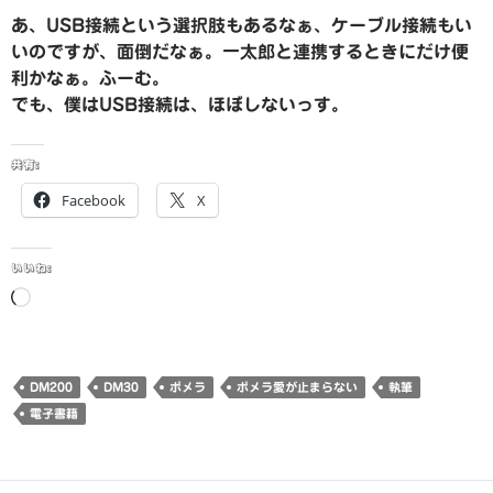
あ、USB接続という選択肢もあるなぁ、ケーブル接続もい
いのですが、面倒だなぁ。一太郎と連携するときにだけ便
利かなぁ。ふーむ。
でも、僕はUSB接続は、ほぼしないっす。
共有:
Facebook
X
いいね:
読
み
込
み
DM200
DM30
ポメラ
ポメラ愛が止まらない
執筆
中…
電子書籍