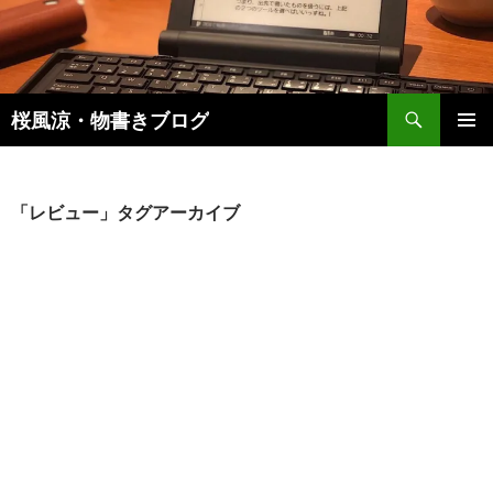
検
桜風涼・物書きブログ
索
コ
メインメ
ン
ニュー
テ
ン
「レビュー」タグアーカイブ
ツ
へ
ス
キ
ッ
プ