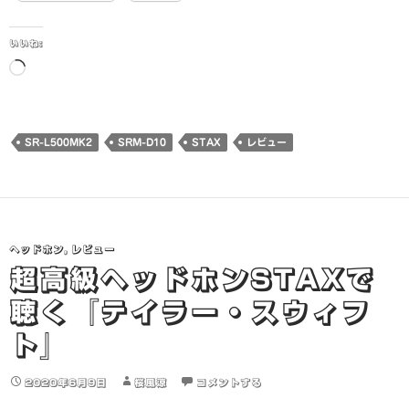
いいね:
読
み
込
み
SR-L500MK2
SRM-D10
STAX
レビュー
中…
ヘッドホン
,
レビュー
超高級ヘッドホンSTAXで
聴く『テイラー・スウィフ
ト』
2020年6月9日
桜風涼
コメントする