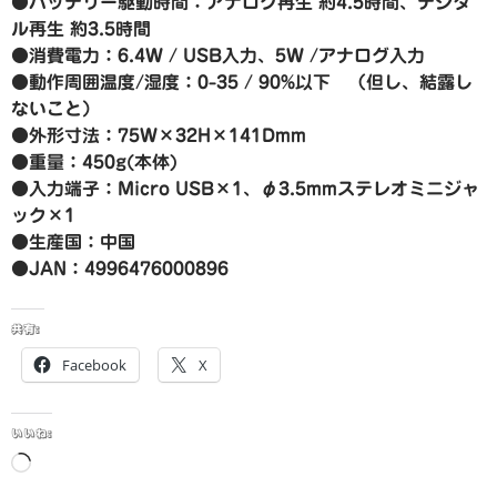
●バッテリー駆動時間：アナログ再生 約4.5時間、デジタ
ル再生 約3.5時間
●消費電力：6.4W / USB入力、5W /アナログ入力
●動作周囲温度/湿度：0-35 / 90%以下 （但し、結露し
ないこと）
●外形寸法：75W×32H×141Dmm
●重量：450g(本体)
●入力端子：Micro USB×1、φ3.5mmステレオミニジャ
ック×1
●生産国：中国
●JAN：4996476000896
共有:
Facebook
X
いいね:
読
み