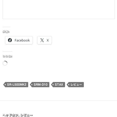
共有:
Facebook
X
いいね:
読
み
込
み
SR-L500MK2
SRM-D10
STAX
レビュー
中…
ヘッドホン
,
レビュー