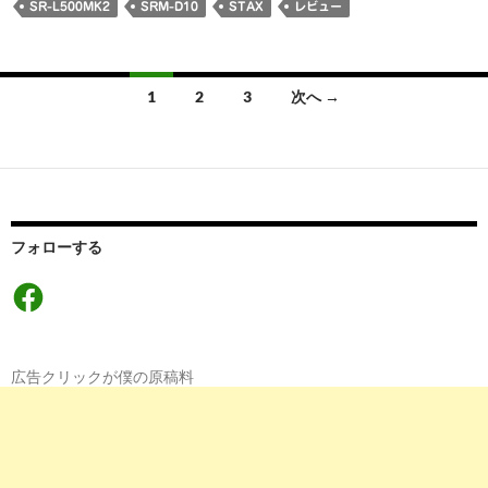
SR-L500MK2
SRM-D10
STAX
レビュー
投
1
2
3
次へ →
稿
ナ
ビ
ゲ
フォローする
ー
Facebook
シ
ョ
広告クリックが僕の原稿料
ン