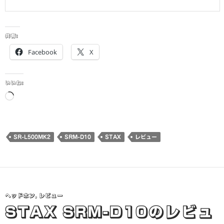
共有:
Facebook
X
いいね:
読
み
込
み
SR-L500MK2
SRM-D10
STAX
レビュー
中…
ヘッドホン
,
レビュー
STAX SRM-D10のレビュ