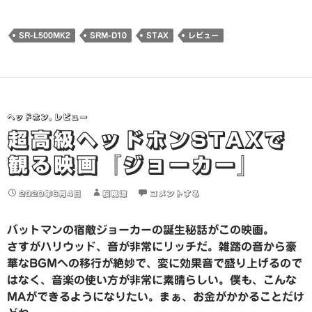
込
み
SR-L500MK2
SRM-D10
STAX
レビュー
中…
ヘッドホン
,
レビュー
超高級ヘッドホンSTAXで
観る映画『ジョーカー』
2020年6月4日
桜風涼
コメントする
バットマンの宿敵ジョーカーの誕生秘話がこの映画。
さすがハリウッド、音が非常にリッチだ。雑踏の音から豪
華なBGMへの移行が絶妙で、変に効果音で盛り上げるので
はなく、音楽の使い方が非常に素晴らしい。僕も、こんな
MAができるようになりたい。まぁ、お金がかかることだけ