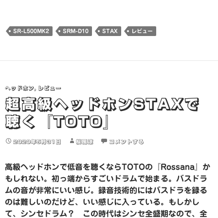
み
込
み
SR-L500MK2
SRM-D10
STAX
レビュー
中…
ヘッドホン
,
レビュー
超高級ヘッドホンSTAXで
聴く『TOTO』
2020年5月31日
桜風涼
コメントする
高級ヘッドホンで低音を聴くならTOTOの『Rossana』か
もしれない。初っ端からすごいドラムで始まる。バスドラ
ムの音が非常にいい感じ。録音技術的にはバスドラを録る
のは難しいのだけど、いい感じに入っている。もしかし
て、シンセドラム？ この時代はシンセ全盛期なので、全