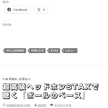
共有:
Facebook
X
いいね:
SR-L500MK2
SRM-D10
STAX
レビュー
ヘッドホン
,
レビュー
超高級ヘッドホンSTAXで
聴く『ポールのベース』
2020年6月14日
桜風涼
コメントする