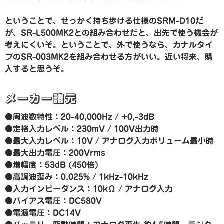
ということで、せっかく持ち歩ける仕様のSRM-D10だ
が、SR-L500MK2との組み合わせだと、出先で使う機会が
考えにくいぞ。ということで、外で使うなら、カナルタイ
プのSR-003MK2を組み合わせる方がいい。近い将来、購
入すると思うぞ。
メーカー諸元
●周波数特性：20-40,000Hz / +0,-3dB
●定格入力レベル：230mV / 100V出力時
●最大入力レベル：10V / アナログ入力ボリューム最小時
●最大出力電圧：200Vrms
●増幅度：53dB (450倍)
●高調波歪み：0.025% / 1kHz-10kHz
●入力インピーダンス：10kΩ / アナログ入力
●バイアス電圧：DC580V
●電源電圧：DC14V