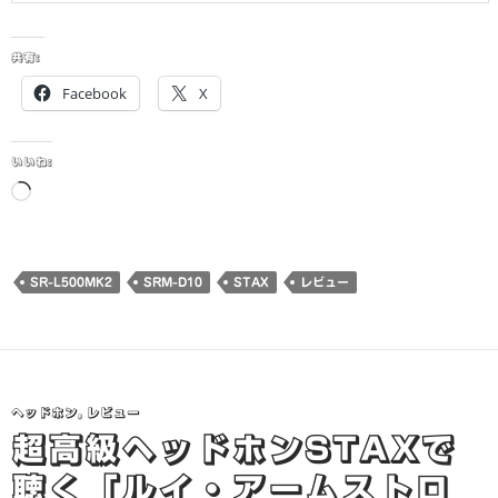
共有:
Facebook
X
いいね:
読
み
込
み
SR-L500MK2
SRM-D10
STAX
レビュー
中…
ヘッドホン
,
レビュー
超高級ヘッドホンSTAXで
聴く「ルイ・アームストロ