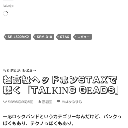
いいね:
読
み
込
み
SR-L500MK2
SRM-D10
STAX
レビュー
中…
ヘッドホン
,
レビュー
超高級ヘッドホンSTAXで
聴く『TALKING GEADS』
2020年6月2日
桜風涼
コメントする
一応ロックバンドというカテゴリーなんだけど、パンクっ
ぽくもあり、テクノっぽくもあり。