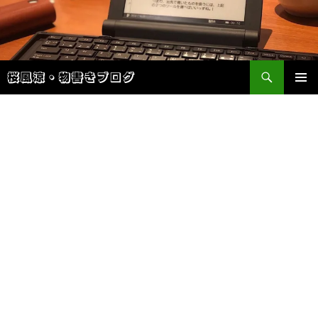
検
桜風涼・物書きブログ
索
コ
メインメ
ン
ニュー
テ
ン
ツ
へ
ス
キ
ッ
プ