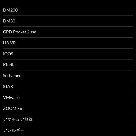
DM200
DM30
GPD Pocket２ssd
H3-VR
IQOS
Kindle
Scrivener
STAX
VMware
ZOOM F6
アマチュア無線
アレルギー