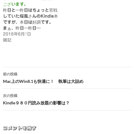
ございます。
昨日と一昨日はちょっと苦戦
していた桜風さんのKindle本
ですが、本日は好調です。
まぁ、昨日一昨日…
2016年6月7日
雑記
投
前の投稿
稿
Mac上のWin8.1も快適に！ 執筆は大詰め
ナ
次の投稿
ビ
Kindle９８０円読み放題の影響は？
ゲ
ー
コメントを残す