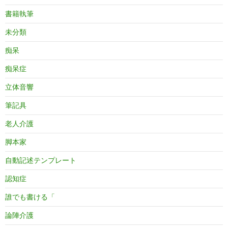
書籍執筆
未分類
痴呆
痴呆症
立体音響
筆記具
老人介護
脚本家
自動記述テンプレート
認知症
誰でも書ける「
論陣介護