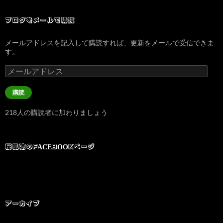
ブログをメールで購読
メールアドレスを記入して購読すれば、更新をメールで受信できま
す。
メ
ー
ル
購読
ア
ド
218人の購読者に加わりましょう
レ
ス
桜風涼のFACEBOOKページ
アーカイブ