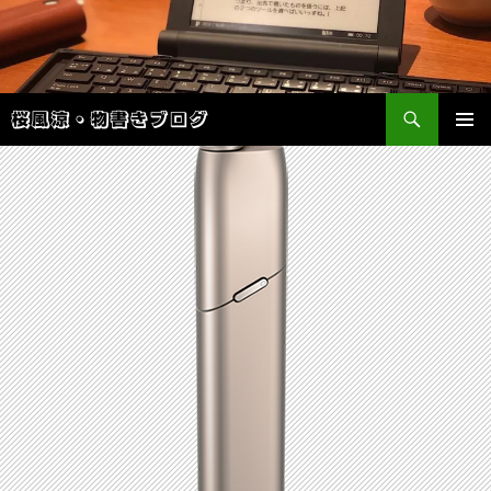
検
桜風涼・物書きブログ
索
コ
メインメ
ン
ニュー
テ
ン
ツ
へ
ス
キ
ッ
プ