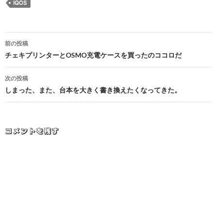
IQOS
投
前の投稿
稿
チェキプリンターとOSMO充電ケースを買ったのココロだ
ナ
次の投稿
ビ
しまった、また、台本を大きく書き換えたくなってきた。
ゲ
ー
コメントを残す
シ
ョ
ン