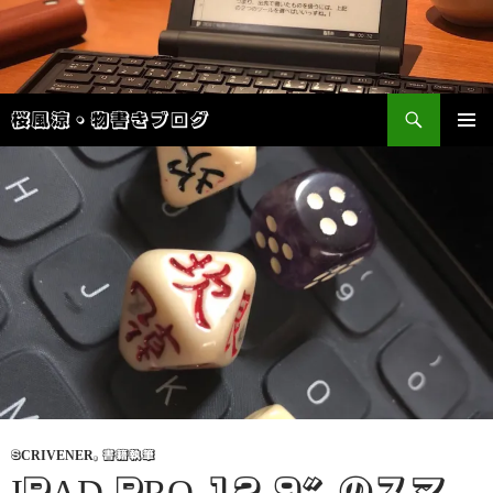
検
桜風涼・物書きブログ
索
コ
メインメ
ン
ニュー
テ
ン
ツ
へ
ス
キ
ッ
プ
SCRIVENER
,
書籍執筆
IPAD PRO 12.9″のスマ