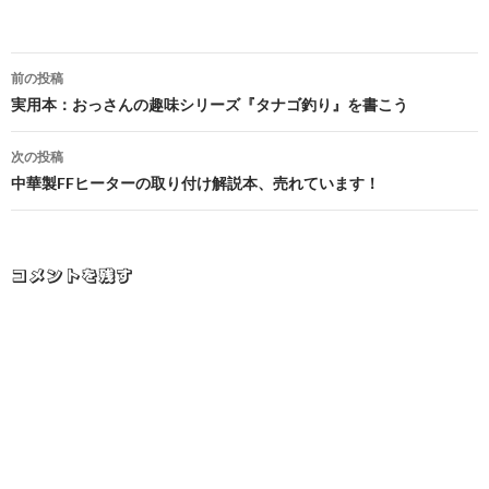
投
前の投稿
稿
実用本：おっさんの趣味シリーズ『タナゴ釣り』を書こう
ナ
次の投稿
ビ
中華製FFヒーターの取り付け解説本、売れています！
ゲ
ー
コメントを残す
シ
ョ
ン