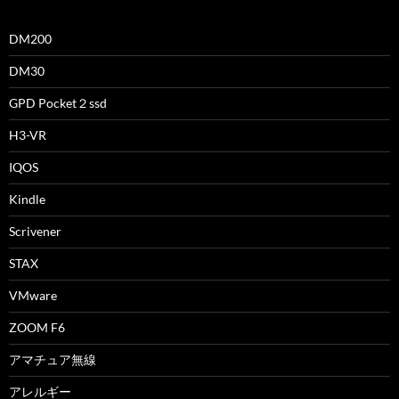
DM200
DM30
GPD Pocket２ssd
H3-VR
IQOS
Kindle
Scrivener
STAX
VMware
ZOOM F6
アマチュア無線
アレルギー