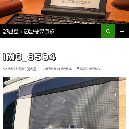
検
桜風涼・物書きブログ
索
コ
メインメ
ン
ニュー
テ
ン
IMG_6594
ツ
へ
2018年11月2日
4032 × 3024
IMG_6594
ス
キ
ッ
プ