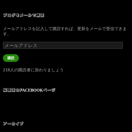
ブログをメールで購読
メールアドレスを記入して購読すれば、更新をメールで受信できま
す。
メ
ー
ル
購読
ア
ド
218人の購読者に加わりましょう
レ
ス
桜風涼のFACEBOOKページ
アーカイブ