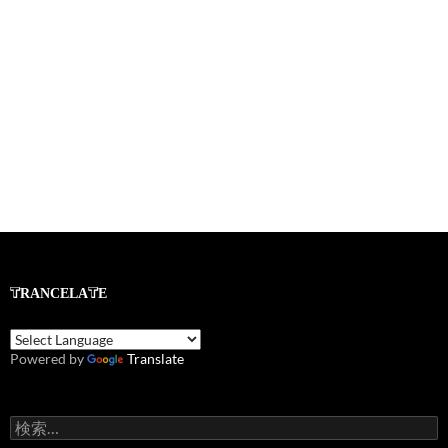
TRANCELATE
Powered by
Translate
検
索: