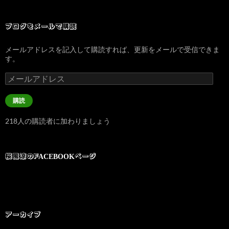
ブログをメールで購読
メールアドレスを記入して購読すれば、更新をメールで受信できま
す。
メ
ー
ル
購読
ア
ド
218人の購読者に加わりましょう
レ
ス
桜風涼のFACEBOOKページ
アーカイブ