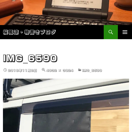
検
桜風涼・物書きブログ
索
コ
メインメ
ン
ニュー
テ
ン
IMG_6590
ツ
へ
2018年11月2日
4032 × 3024
IMG_6590
ス
キ
ッ
プ