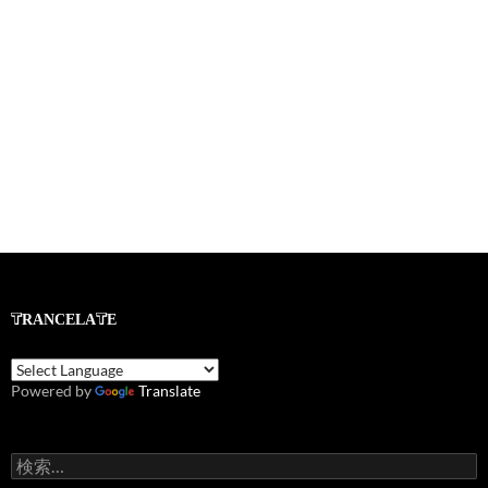
TRANCELATE
Powered by
Translate
検
索: