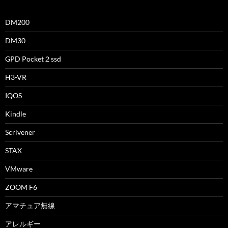
DM200
DM30
GPD Pocket２ssd
H3-VR
IQOS
Kindle
Scrivener
STAX
VMware
ZOOM F6
アマチュア無線
アレルギー