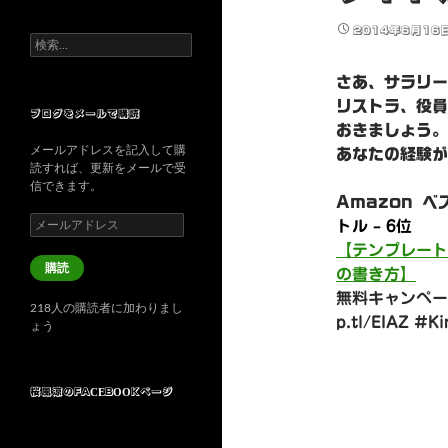
2014年6月16
検
索:
さあ、サラリー
リストラ、役員
ブログをメールで購読
おきましょう。
メールアドレスを記入して購
あなたの経験が
読すれば、更新をメールで受
信できます。
Amazon 
メ
トル – 6位
ー
【テンプレート
ル
購読
の書き方】
ア
ド
無料キャンペー
218人の購読者に加わりまし
レ
p.tl/EIAZ #
ょう
ス
桜風涼のFACEBOOKページ