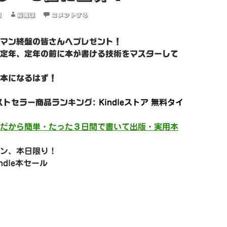
日
桜風涼
コメントする
マン終盤の皆さんへプレゼント！
定年、定年の前に本が書ける技術をマスターして
本になるはず！
ベストセラー商品ランキング:
Kindleストア 無料タイ
だから簡単・たった３日間で書いて出版・実用本
ン、本日限り！
Kindle本セール