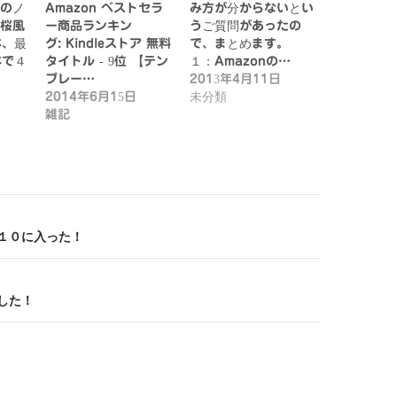
のノ
Amazon ベストセラ
み方が分からないとい
桜風
ー商品ランキン
うご質問があったの
本、最
グ: Kindleストア 無料
で、まとめます。
本で４
タイトル - 9位 【テン
１：Amazonの…
プレー…
2013年4月11日
2014年6月15日
未分類
雑記
ト１０に入った！
でした！