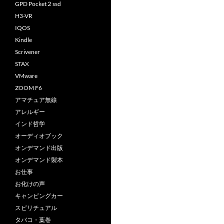
GPD Pocket２ssd
H3-VR
IQOS
Kindle
Scrivener
STAX
VMware
ZOOM F6
アマチュア無線
アレルギー
インド哲学
オーディオブック
オンデマンド出版
オンデマンド製本
お仕事
お化けの声
キャンピングカー
スピリチュアル
タバコ・葉巻