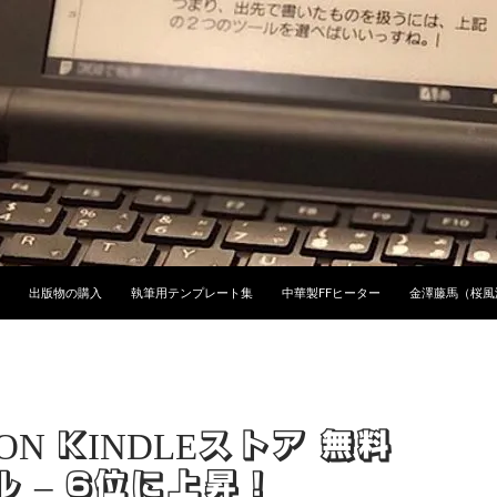
ンツへスキップ
出版物の購入
執筆用テンプレート集
中華製FFヒーター
金澤藤馬（桜風
ON KINDLEストア 無料
 – 6位に上昇！