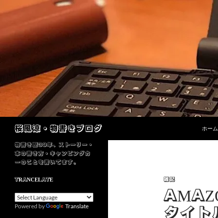
コンテ
検
桜風涼・物書きブログ
ホーム
索
物書き歴30年、ストーリー・
本の書き方・キャンピングカ
ーのことを書いてます。
雑記
TRANCELATE
AMAZ
Powered by
Translate
タイトル