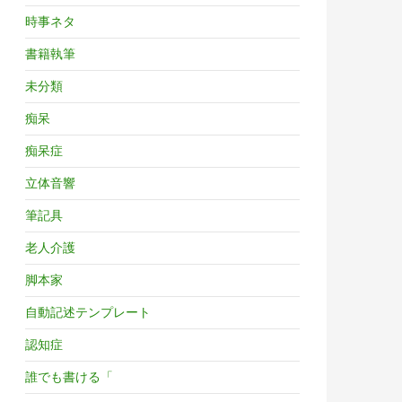
時事ネタ
書籍執筆
未分類
痴呆
痴呆症
立体音響
筆記具
老人介護
脚本家
自動記述テンプレート
認知症
誰でも書ける「