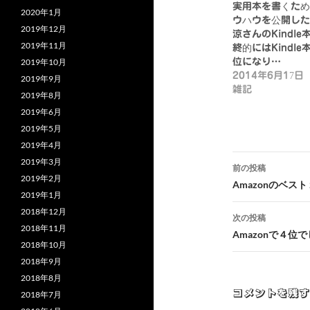
実用本を書くため
2020年1月
ウハウを公開した
2019年12月
涼さんのKindle
2019年11月
終的にはKindle
2019年10月
位になり…
2014年6月17日
2019年9月
雑記
2019年8月
2019年6月
2019年5月
2019年4月
投
2019年3月
前の投稿
2019年2月
稿
Amazonのベス
2019年1月
ナ
2018年12月
次の投稿
2018年11月
ビ
Amazonで４位
2018年10月
ゲ
2018年9月
2018年8月
ー
コメントを残す
2018年7月
シ