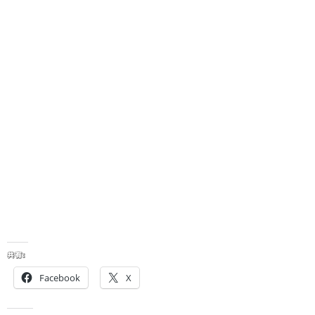
共有:
Facebook
X