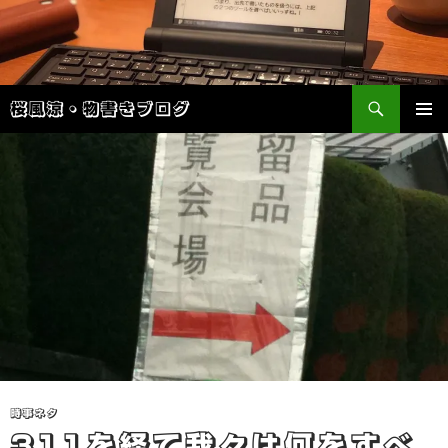
検
桜風涼・物書きブログ
索
コ
メインメ
ン
ニュー
テ
ン
ツ
へ
ス
キ
ッ
プ
時事ネタ
311を経て我々は何をすべ