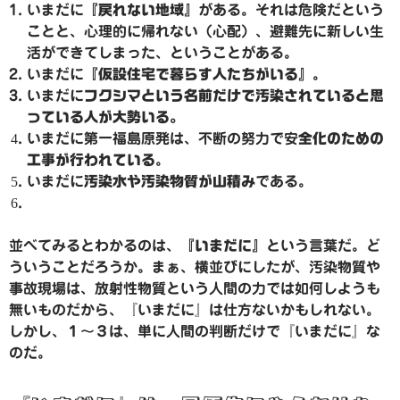
いまだに
『戻れない地域』
がある。それは危険だという
ことと、心理的に帰れない（心配）、避難先に新しい生
活ができてしまった、ということがある。
いまだに
『仮設住宅で暮らす人たちがいる』
。
いまだに
フクシマという名前だけで汚染されていると思
っている人が大勢いる。
いまだに第一福島原発は、不断の努力で安
全化のための
工事が行われている
。
いまだに
汚染水や汚染物質が山積み
である。
並べてみるとわかるのは、
『いまだに』
という言葉だ。ど
ういうことだろうか。まぁ、横並びにしたが、汚染物質や
事故現場は、放射性物質という人間の力では如何しようも
無いものだから、『いまだに』は仕方ないかもしれない。
しかし、１〜３は、単に人間の判断だけで『いまだに』な
のだ。