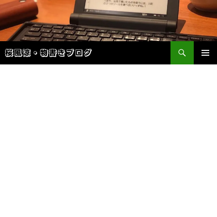
検
桜風涼・物書きブログ
索
コ
メインメ
ン
ニュー
テ
ン
ツ
へ
ス
キ
ッ
プ