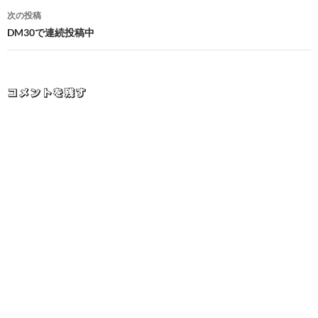
ナ
次の投稿
ビ
DM30で連続投稿中
ゲ
ー
コメントを残す
シ
ョ
ン