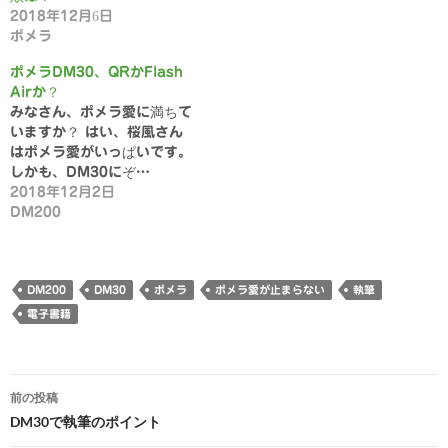
2018年12月6日
ポメラ
ポメラDM30、QRかFlash
Airか？
みなさん、ポメラ愛に満ちて
いますか？ はい、桜風さん
はポメラ愛がいっぱいです。
しかも、DM30にぞ…
2018年12月2日
DM200
DM200
DM30
ポメラ
ポメラ愛が止まらない
執筆
電子書籍
投
前の投稿
稿
DM30で執筆のポイント