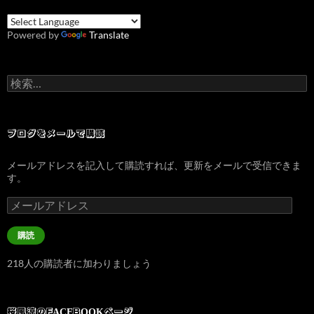
Powered by
Translate
検
索:
ブログをメールで購読
メールアドレスを記入して購読すれば、更新をメールで受信できま
す。
メ
ー
ル
購読
ア
ド
218人の購読者に加わりましょう
レ
ス
桜風涼のFACEBOOKページ