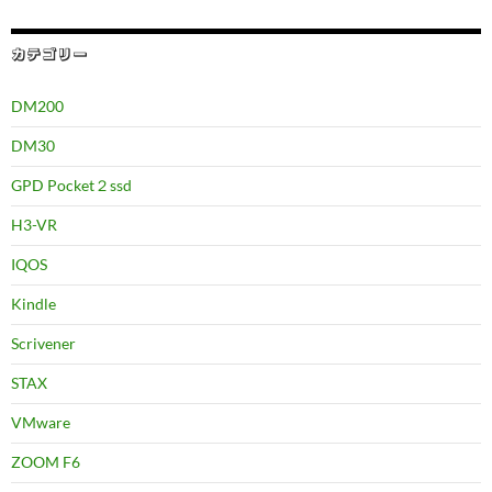
カテゴリー
DM200
DM30
GPD Pocket２ssd
H3-VR
IQOS
Kindle
Scrivener
STAX
VMware
ZOOM F6