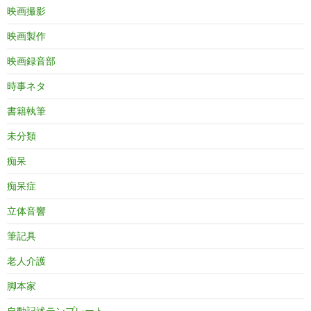
映画撮影
映画製作
映画録音部
時事ネタ
書籍執筆
未分類
痴呆
痴呆症
立体音響
筆記具
老人介護
脚本家
自動記述テンプレート