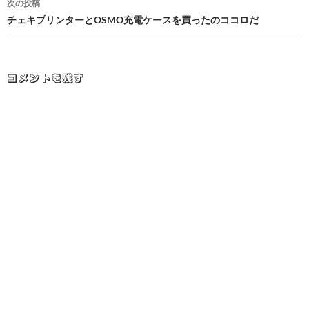
次の投稿
ビ
チェキプリンターとOSMO充電ケースを買ったのココロだ
ゲ
ー
コメントを残す
シ
ョ
ン