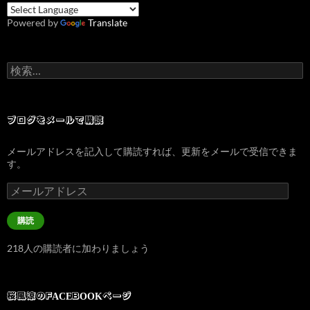
Powered by
Translate
検
索:
ブログをメールで購読
メールアドレスを記入して購読すれば、更新をメールで受信できま
す。
メ
ー
ル
購読
ア
ド
218人の購読者に加わりましょう
レ
ス
桜風涼のFACEBOOKページ