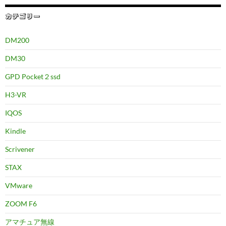
カテゴリー
DM200
DM30
GPD Pocket２ssd
H3-VR
IQOS
Kindle
Scrivener
STAX
VMware
ZOOM F6
アマチュア無線