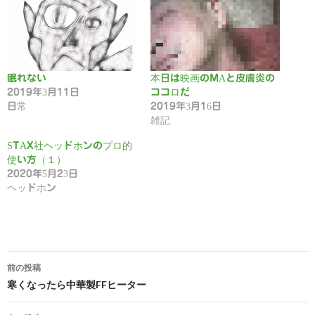
眠れない
本日は映画のMAと皮膚炎の
2019年3月11日
ココロだ
日常
2019年3月16日
雑記
STAX社ヘッドホンのプロ的
使い方（１）
2020年5月23日
ヘッドホン
投
前の投稿
稿
寒くなったら中華製FFヒーター
ナ