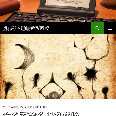
検
桜風涼・物書きブログ
索
コ
メインメ
ン
ニュー
テ
ン
ツ
へ
ス
キ
ッ
プ
アレルギー
,
タントラ
,
書籍執筆
痒くて全く眠れない