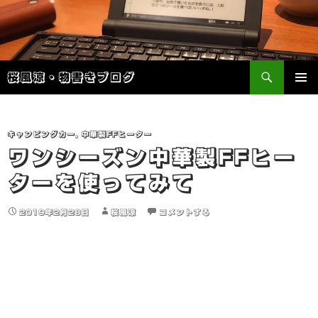
検
桜風涼・物書きブログ
索
コ
メインメ
ン
ニュー
テ
ン
キャンピングカー
,
中華製FFヒーター
ツ
ワンシーズン中華製FFヒー
へ
ターを使ってみて
ス
キ
ッ
2019年2月28日
桜風涼
コメントする
プ