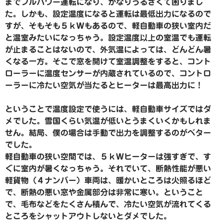
までフルパワー運転になり、かなりうるさくて困りまし
た。しかも、設定温度になると運転は最低出力になるので
すが、そもそも５ｋWもあるので、軽自動車の狭い室内だ
と温室みたいになっちゃう。設定温度以上の室温でも運転
が止まることはないので、外気温によっては、どんどん暑
くなる一方。そこで窓を開けて室温調整をすると、コント
ローラーに温度センサーが内蔵されているので、コントロ
ーラーに冷たい空気が当たるとヒーターは最高出力に！
ということで温度設定で使うには、軽自動車サイズではダ
メでした。雪国くらい気温が低いとうまくいくかもしれま
せん。結局、僕の場合は手動で出力を調整するのがベター
でした。
軽自動車の狭い空間では、５ｋWヒーターは強すぎで、す
ぐに室内が暑くなっちゃう。それでいて、断熱性能が悪い
軽貨物（４ナンバー）車両は、暖かいところは火照るほど
で、断熱の悪い窓や金属部分は非常に寒い。ということ
で、毛布などをたくさん積んで、冷たい空気が流れてくる
ところをシャットアウトしないとダメでした。