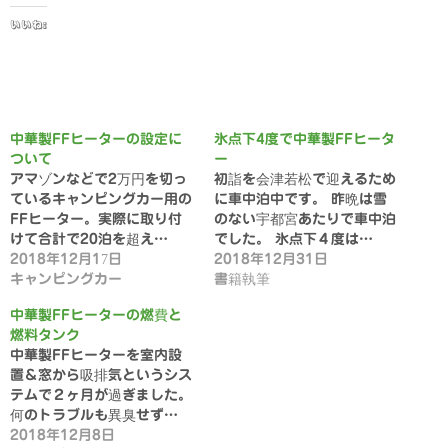
いいね:
中華製FFヒーターの設定に
氷点下4度で中華製FFヒータ
ついて
ー
アマゾンなどで2万円を切っ
初詣を会津若松で迎えるため
ているキャンピングカー用の
に車中泊中です。 昨晩は雪
FFヒーター。実際に取り付
のない宇都宮あたりで車中泊
けて合計で20泊を超え…
でした。 氷点下４度は…
2018年12月17日
2018年12月31日
キャンピングカー
書籍執筆
中華製FFヒーターの燃費と
燃料タンク
中華製FFヒーターを室内設
置＆窓から吸排気というシス
テムで２ヶ月が過ぎました。
何のトラブルも異臭せず…
2018年12月8日