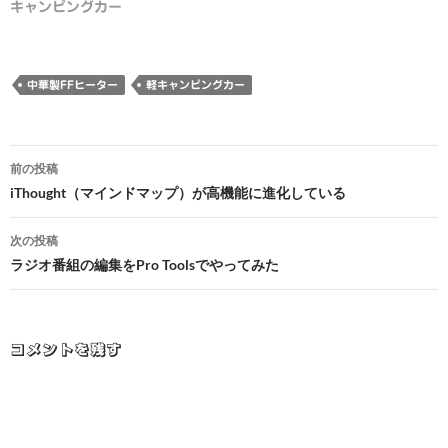
キャンピングカー
中華製FFヒーター
軽キャンピングカー
投
前の投稿
稿
iThought（マインドマップ）が高機能に進化している
ナ
次の投稿
ビ
ラジオ番組の編集をPro Toolsでやってみた
ゲ
ー
コメントを残す
シ
ョ
ン