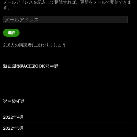
メールアドレスを記入して購読すれば、更新をメールで受信できま
す。
メ
ー
ル
購読
ア
ド
218人の購読者に加わりましょう
レ
ス
桜風涼のFACEBOOKページ
アーカイブ
2022年4月
2022年3月