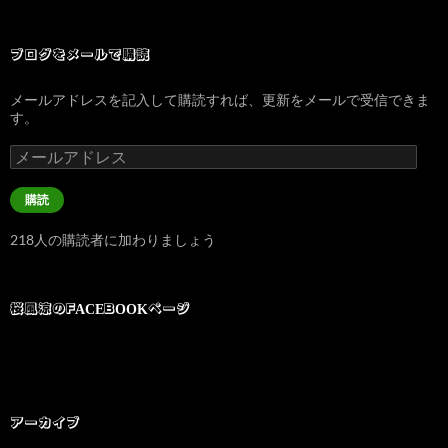
ブログをメールで購読
メールアドレスを記入して購読すれば、更新をメールで受信できま
す。
メ
ー
ル
購読
ア
ド
218人の購読者に加わりましょう
レ
ス
桜風涼のFACEBOOKページ
アーカイブ