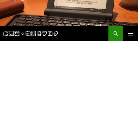
検
桜風涼・物書きブログ
索
コ
メインメ
ン
ニュー
テ
ン
ツ
へ
ス
キ
ッ
プ