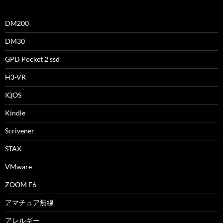
DM200
DM30
GPD Pocket２ssd
H3-VR
IQOS
Kindle
Scrivener
STAX
VMware
ZOOM F6
アマチュア無線
アレルギー