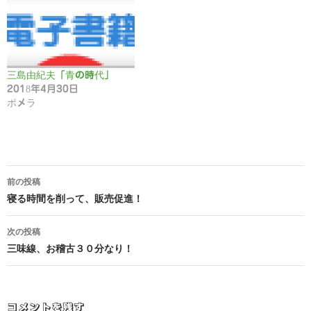
三島由紀夫「青の時代」
2018年4月30日
ポメラ
投
前の投稿
稿
寝る時間を削って、販売促進！
ナ
次の投稿
ビ
三味線、お稽古３０分なり！
ゲ
ー
コメントを残す