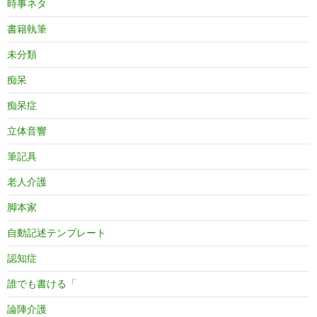
時事ネタ
書籍執筆
未分類
痴呆
痴呆症
立体音響
筆記具
老人介護
脚本家
自動記述テンプレート
認知症
誰でも書ける「
論陣介護