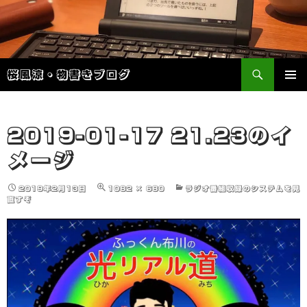
検
桜風涼・物書きブログ
索
コ
メインメ
ン
ニュー
テ
ン
2019-01-17 21.23のイ
ツ
メージ
へ
ス
キ
2019年2月13日
1082 × 680
ラジオ番組収録のシステムを見
ッ
直すぞ
プ