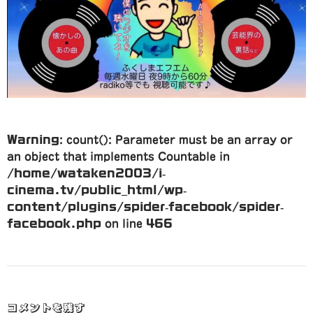
Warning
: count(): Parameter must be an array or
an object that implements Countable in
/home/wataken2003/i-
cinema.tv/public_html/wp-
content/plugins/spider-facebook/spider-
facebook.php
on line
466
コメントを残す