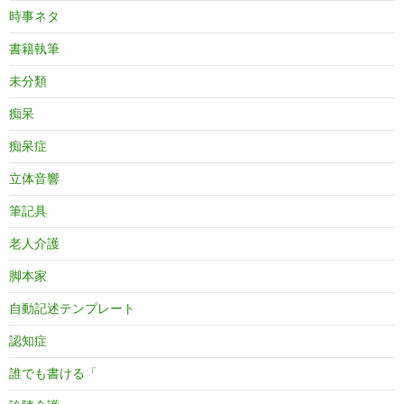
時事ネタ
書籍執筆
未分類
痴呆
痴呆症
立体音響
筆記具
老人介護
脚本家
自動記述テンプレート
認知症
誰でも書ける「