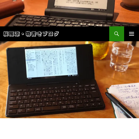
検
桜風涼・物書きブログ
索
コ
メインメ
ン
ニュー
テ
ン
ツ
へ
ス
キ
ッ
プ