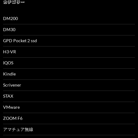
カテゴリー
DM200
DM30
GPD Pocket２ssd
H3-VR
IQOS
Kindle
Scrivener
STAX
VMware
ZOOM F6
アマチュア無線