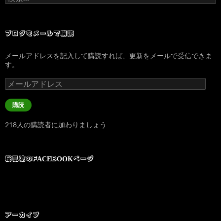
索:
ブログをメールで購読
メールアドレスを記入して購読すれば、更新をメールで受信できま
す。
メ
ー
ル
購読
ア
ド
218人の購読者に加わりましょう
レ
ス
桜風涼のFACEBOOKページ
アーカイブ