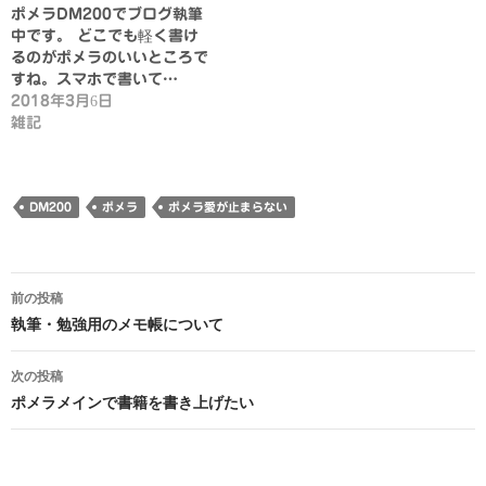
ポメラDM200でブログ執筆
中です。 どこでも軽く書け
るのがポメラのいいところで
すね。スマホで書いて…
2018年3月6日
雑記
DM200
ポメラ
ポメラ愛が止まらない
投
前の投稿
稿
執筆・勉強用のメモ帳について
ナ
次の投稿
ビ
ポメラメインで書籍を書き上げたい
ゲ
ー