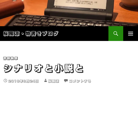
検
桜風涼・物書きブログ
索
コ
メインメ
ン
ニュー
テ
ン
書籍執筆
ツ
シナリオと小説と
へ
ス
2018年8月24日
桜風涼
コメントする
キ
ッ
プ