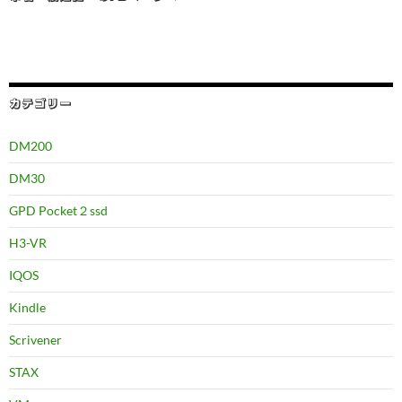
カテゴリー
DM200
DM30
GPD Pocket２ssd
H3-VR
IQOS
Kindle
Scrivener
STAX