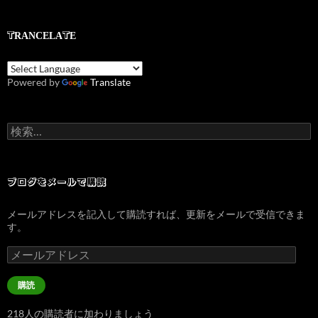
TRANCELATE
Powered by
Translate
検
索:
ブログをメールで購読
メールアドレスを記入して購読すれば、更新をメールで受信できま
す。
メ
ー
ル
購読
ア
ド
218人の購読者に加わりましょう
レ