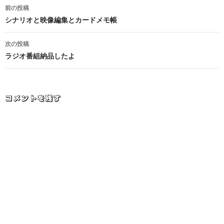
投
前の投稿
稿
シナリオと映像編集とカードメモ帳
ナ
次の投稿
ビ
ラジオ番組納品したよ
ゲ
ー
コメントを残す
シ
ョ
ン