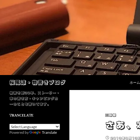
コンテ
検
桜風涼・物書きブログ
ホーム
索
物書き歴30年、ストーリー・
本の書き方・キャンピングカ
ーのことを書いてます。
三味線
TRANCELATE
さあ、
Powered by
Translate
2013年9月13