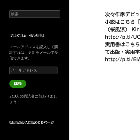
検
次々作家デビュ
索:
小説はこちら【
（桜風涼） Kin
ブログをメールで購読
http://p.tl/U
実用書はこちら
メールアドレスを記入して購
て出版・実用本
読すれば、更新をメールで受
信できます。
http://p.tl/EI
メ
ー
ル
購読
ア
ド
218人の購読者に加わりまし
レ
ょう
ス
桜風涼のFACEBOOKページ