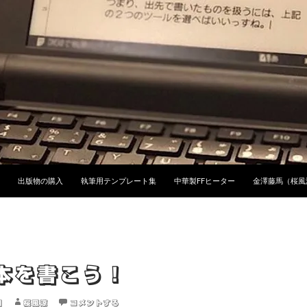
ンツへスキップ
出版物の購入
執筆用テンプレート集
中華製FFヒーター
金澤藤馬（桜風
本を書こう！
日
桜風涼
コメントする