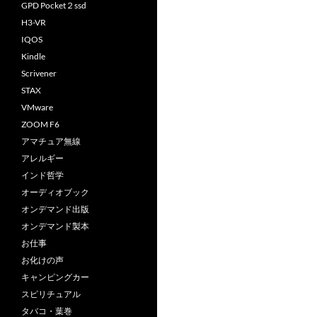
GPD Pocket２ssd
H3-VR
IQOS
Kindle
Scrivener
STAX
VMware
ZOOM F6
アマチュア無線
アレルギー
インド哲学
オーディオブック
オンデマンド出版
オンデマンド製本
お仕事
お化けの声
キャンピングカー
スピリチュアル
タバコ・葉巻