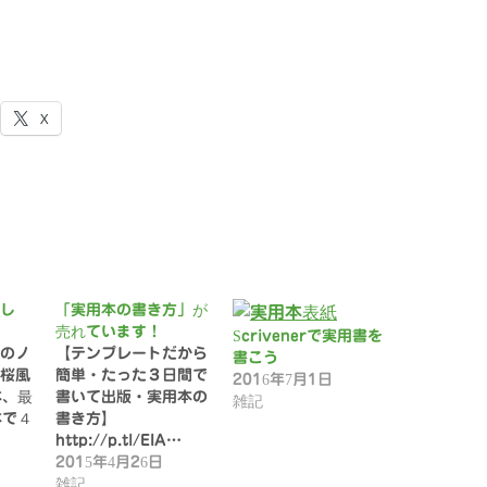
X
でし
「実用本の書き方」が
売れています！
Scrivenerで実用書を
のノ
【テンプレートだから
書こう
桜風
簡単・たった３日間で
2016年7月1日
本、最
書いて出版・実用本の
雑記
本で４
書き方】
http://p.tl/EIA…
2015年4月26日
雑記