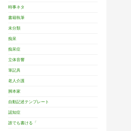
時事ネタ
書籍執筆
未分類
痴呆
痴呆症
立体音響
筆記具
老人介護
脚本家
自動記述テンプレート
認知症
誰でも書ける「