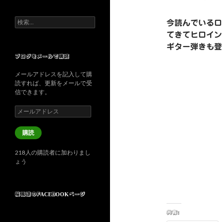
検
今読んでいるロ
索:
てきてヒロイン
ギター弾きも登
ブログをメールで購読
メールアドレスを記入して購
読すれば、更新をメールで受
信できます。
メ
ー
ル
購読
ア
ド
218人の購読者に加わりまし
レ
ょう
ス
桜風涼のFACEBOOKページ
共有: