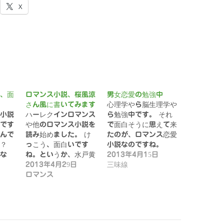
X
、面
ロマンス小説、桜風涼
男女恋愛の勉強中
さん風に書いてみます
心理学やら脳生理学や
小説
ハーレクインロマンス
ら勉強中です。 それ
です
や他のロマンス小説を
で面白そうに思えて来
んで
読み始めました。 け
たのが、ロマンス恋愛
の？
っこう、面白いです
小説なのですね。
な
ね。というか、水戸黄
ア…
2013年4月15日
門…
2013年4月29日
三味線
ロマンス