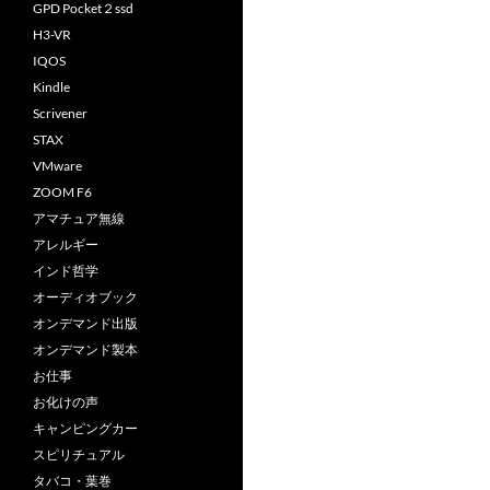
GPD Pocket２ssd
H3-VR
IQOS
Kindle
Scrivener
STAX
VMware
ZOOM F6
アマチュア無線
アレルギー
インド哲学
オーディオブック
オンデマンド出版
オンデマンド製本
お仕事
お化けの声
キャンピングカー
スピリチュアル
タバコ・葉巻