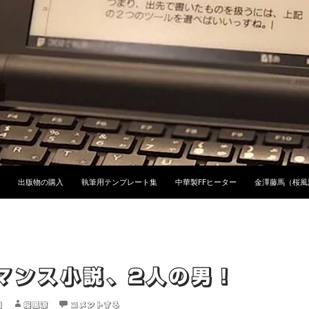
ンツへスキップ
出版物の購入
執筆用テンプレート集
中華製FFヒーター
金澤藤馬（桜風
マンス小説、2人の男！
日
桜風涼
コメントする