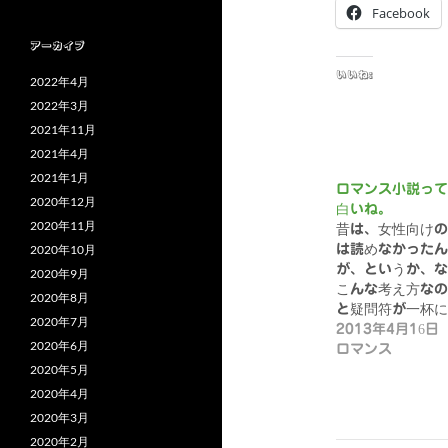
Facebook
アーカイブ
いいね:
2022年4月
2022年3月
2021年11月
2021年4月
2021年1月
ロマンス小説って
2020年12月
白いね。
2020年11月
昔は、女性向けの
2020年10月
は読めなかったん
が、というか、な
2020年9月
こんな考え方な
2020年8月
と疑問符が一杯に
2020年7月
っ…
2013年4月16日
2020年6月
ロマンス
2020年5月
2020年4月
2020年3月
2020年2月