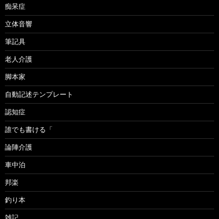
痴呆症
立体音響
筆記具
老人介護
脚本家
自動記述テンプレート
認知症
誰でも書ける「
論陣介護
車中泊
邦楽
釣り本
雑記