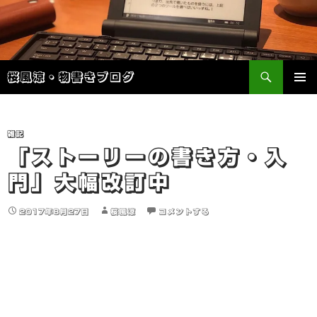
検
桜風涼・物書きブログ
索
コ
メインメ
ン
ニュー
テ
ン
雑記
ツ
「ストーリーの書き方・入
へ
門」大幅改訂中
ス
キ
ッ
2017年8月27日
桜風涼
コメントする
プ