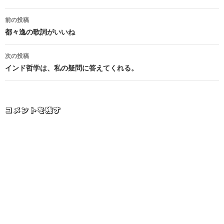
投
前の投稿
稿
都々逸の歌詞がいいね
ナ
次の投稿
ビ
インド哲学は、私の疑問に答えてくれる。
ゲ
ー
コメントを残す
シ
ョ
ン