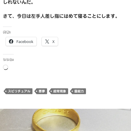
しれないんだ。
さて、今日は左手人差し指にはめて寝ることにします。
共有:
Facebook
X
いいね:
読
み
込
み
スピリチュアル
悪夢
超常現象
霊能力
中…