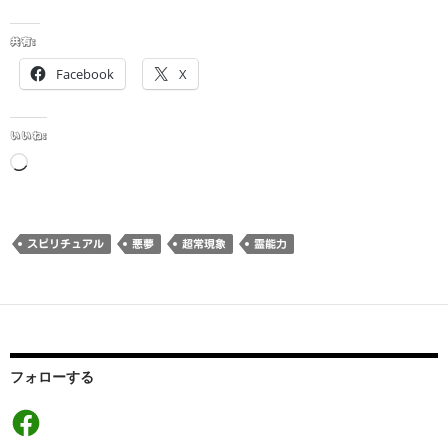
共有:
Facebook
X
いいね:
読
み
込
み
スピリチュアル
悪夢
超常現象
霊能力
中…
フォローする
Facebook