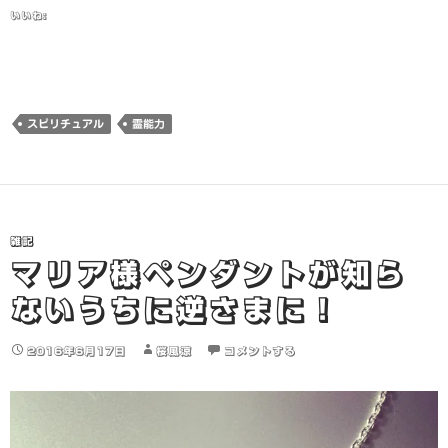
いいね:
スピリチュアル
霊能力
雑記
マリア様ペンダントが知ら
ないうちに逆さまに！
2016年6月17日
桜風涼
コメントする