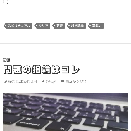
読
み
込
み
スピリチュアル
マリア
悪夢
超常現象
霊能力
中…
雑記
問題の指輪はコレ
2016年6月14日
桜風涼
コメントする