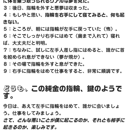
に体を乗っ取っられるリアルな夢を見た。
３：後日、指輪を外すと悪夢は収まった。
４：もしやと思い、
指輪を右手にして寝てみると、何も起
きない。
５：ところが、朝には指輪が左手に戻っていた（怖）。
６：そこでしっかり右手にはめて（奥まで入れて）寝れ
ば、大丈夫だと判明。
７：ちなみに、試しに左手人差し指にはめると、誰かに首
を絞められ息ができない（夢か現か）。
８：その場で指輪を外すと息ができた。
９：右手に指輪をはめて仕事をすると、非常に順調です。
どうも、
この純金の指輪、鍵のようで
す。
今日は、あえて左手に指輪をはめて、誰かに会いましょ
う。仕事をしてみましょう。
さて、どんな悪いことが僕に起こるのか、それとも相手に
起きるのか、楽しみです。