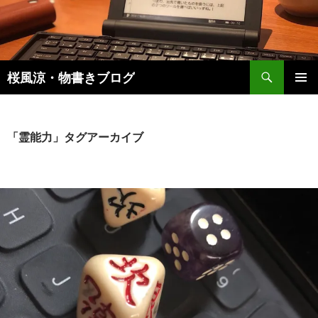
検
桜風涼・物書きブログ
索
コ
メインメ
ン
ニュー
テ
ン
「霊能力」タグアーカイブ
ツ
へ
ス
キ
ッ
プ