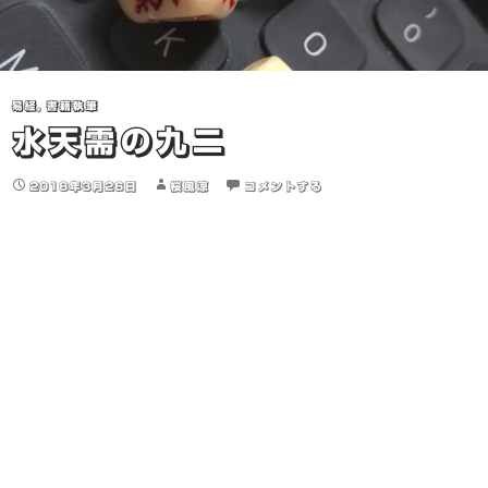
易経
,
書籍執筆
水天需の九二
2018年3月26日
桜風涼
コメントする