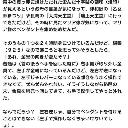
背中の真っ赤に焼けただれた歪んだ十字架の刻印（焼印）
が見えるという叔母の言葉が気になって、津和野の『乙女
峠まつり』や長崎の『大浦天主堂』『浦上天主堂』に行っ
てきただけど、その時に見たマリア像が気になって、マリ
ア様のペンダントを集め始めたんだ。
そのうちの１つを２４時間身につけているんだけど、純銀
（９２５）なので磨こうとを思って外そうとしたら、
「あれ、金具の向きが変だぞ？」
普通は（首の後ろへ手を回した時に）右手側が取り外し金
具で、左手が金輪になっているんだけど、左右が逆になっ
ている。左手じゃレバーになっている部分をうまく操作で
きなくて、ぜんぜん外れない。イライラしながら格闘の
末、金具を胸元へ回してきて、右手で操作してやっと外れ
た。
なんでだろう？ 左右逆じゃ、自分でペンダントを付ける
ことはできない（左手で操作しなくちゃいけないでし
ょ）。