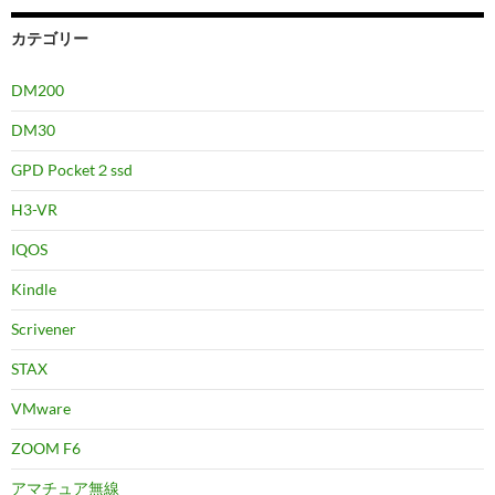
カテゴリー
DM200
DM30
GPD Pocket２ssd
H3-VR
IQOS
Kindle
Scrivener
STAX
VMware
ZOOM F6
アマチュア無線