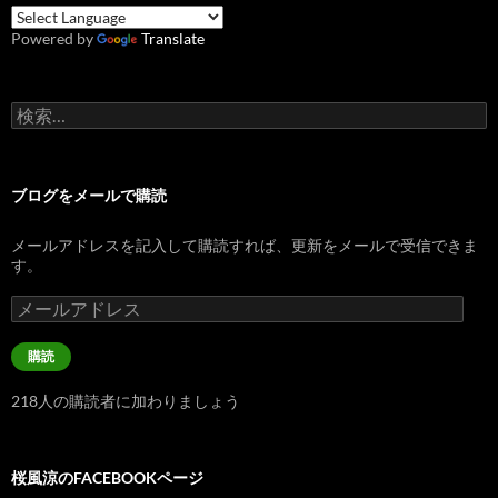
Powered by
Translate
検
索:
ブログをメールで購読
メールアドレスを記入して購読すれば、更新をメールで受信できま
す。
メ
ー
ル
購読
ア
ド
218人の購読者に加わりましょう
レ
ス
桜風涼のFACEBOOKページ