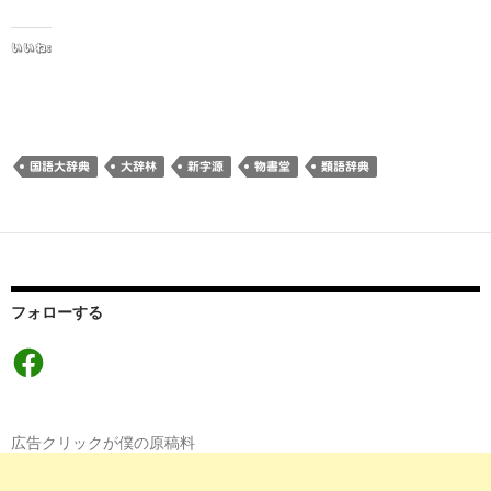
いいね:
国語大辞典
大辞林
新字源
物書堂
類語辞典
フォローする
Facebook
広告クリックが僕の原稿料