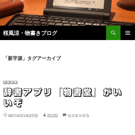
検
桜風涼・物書きブログ
索
コ
メインメ
ン
ニュー
テ
ン
「新字源」タグアーカイブ
ツ
へ
ス
キ
書籍執筆
ッ
辞書アプリ『物書堂』がい
プ
いぞ
2019年12月7日
桜風涼
コメントする