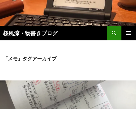
検
桜風涼・物書きブログ
索
コ
メインメ
ン
ニュー
テ
ン
「メモ」タグアーカイブ
ツ
へ
ス
キ
ッ
プ