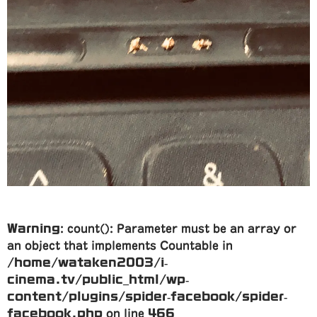
Warning
: count(): Parameter must be an array or
an object that implements Countable in
/home/wataken2003/i-
cinema.tv/public_html/wp-
content/plugins/spider-facebook/spider-
facebook.php
on line
466