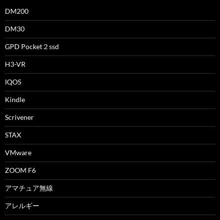
DM200
DM30
GPD Pocket２ssd
H3-VR
IQOS
Kindle
Scrivener
STAX
VMware
ZOOM F6
アマチュア無線
アレルギー