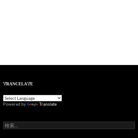
TRANCELATE
Powered by
Translate
検
索: