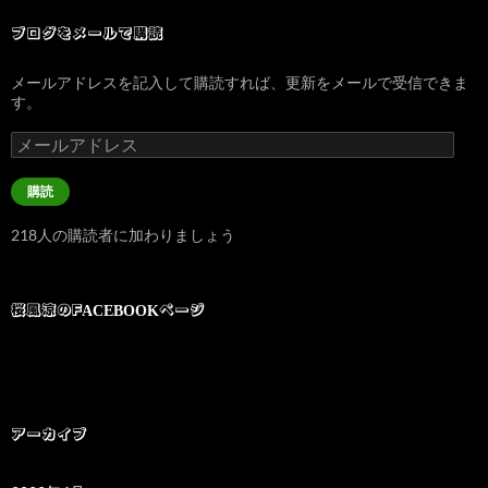
ブログをメールで購読
メールアドレスを記入して購読すれば、更新をメールで受信できま
す。
メ
ー
ル
購読
ア
ド
218人の購読者に加わりましょう
レ
ス
桜風涼のFACEBOOKページ
アーカイブ