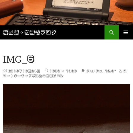
検
桜風涼・物書きブログ
索
コ
メインメ
ン
ニュー
テ
ン
IMG_6
ツ
へ
2019年10月24日
1080 × 1080
IPAD PRO 12.9″ & ス
ス
マートキーボード不具合の改善はコレ
キ
ッ
プ