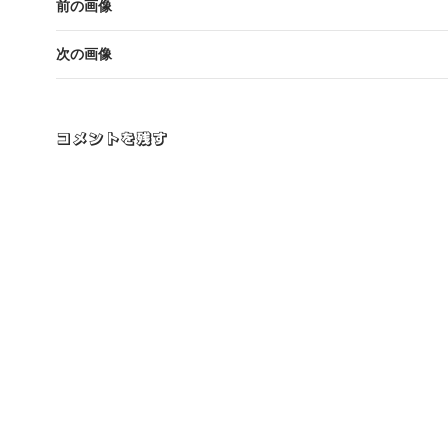
前の画像
次の画像
コメントを残す