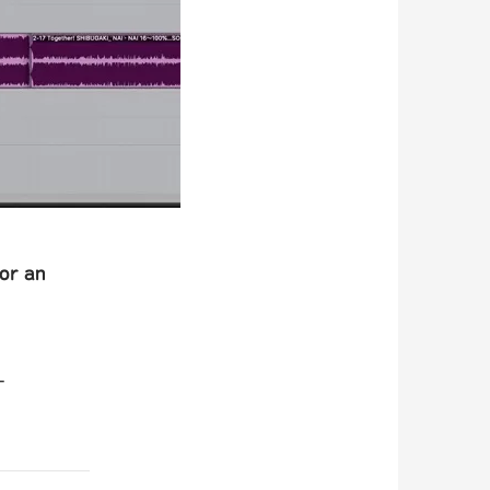
 or an
-