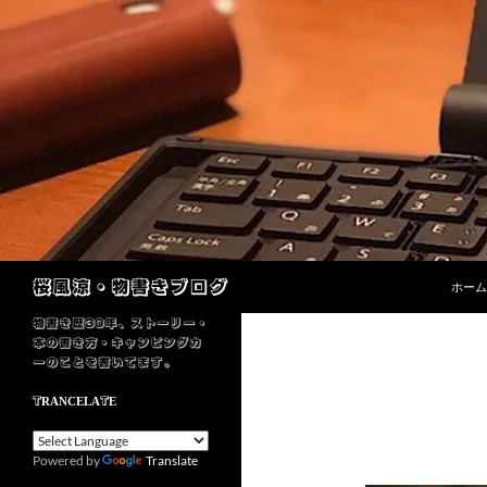
コンテ
検
桜風涼・物書きブログ
ホーム
索
物書き歴30年、ストーリー・
本の書き方・キャンピングカ
ーのことを書いてます。
TRANCELATE
Powered by
Translate