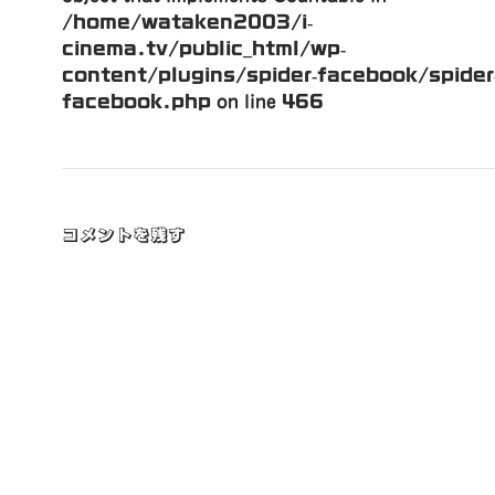
/home/wataken2003/i-
cinema.tv/public_html/wp-
content/plugins/spider-facebook/spider
facebook.php
on line
466
コメントを残す