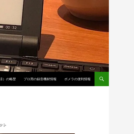
涼）の略歴
プロ用の録音機材情報
ポメラの便利情報
ント