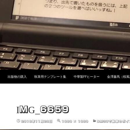
ンツへスキップ
出版物の購入
執筆用テンプレート集
中華製FFヒーター
金澤藤馬（桜風
IMG_6659
2018年11月28日
1080 × 1080
DM30で執筆のポイ