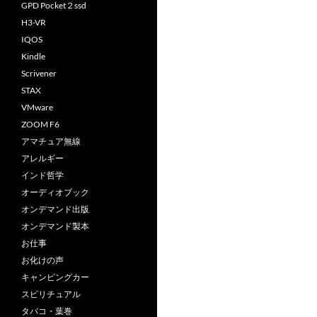
GPD Pocket２ssd
H3-VR
IQOS
Kindle
Scrivener
STAX
VMware
ZOOM F6
アマチュア無線
アレルギー
インド哲学
オーディオブック
オンデマンド出版
オンデマンド製本
お仕事
お化けの声
キャンピングカー
スピリチュアル
タバコ・葉巻