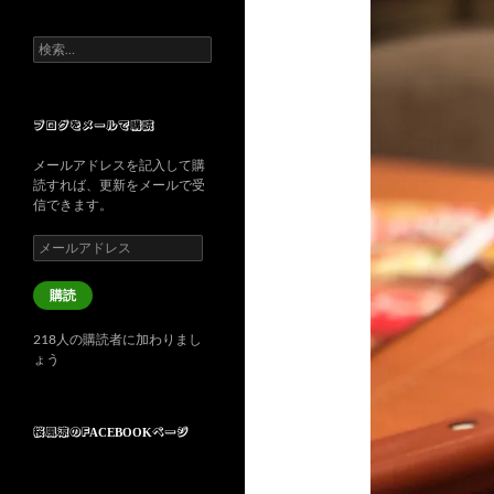
検
索:
ブログをメールで購読
メールアドレスを記入して購
読すれば、更新をメールで受
信できます。
メ
ー
ル
購読
ア
ド
218人の購読者に加わりまし
レ
ょう
ス
桜風涼のFACEBOOKページ