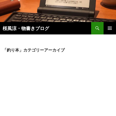
検
桜風涼・物書きブログ
索
コ
メインメ
ン
ニュー
テ
ン
「釣り本」カテゴリーアーカイブ
ツ
へ
ス
キ
ッ
プ