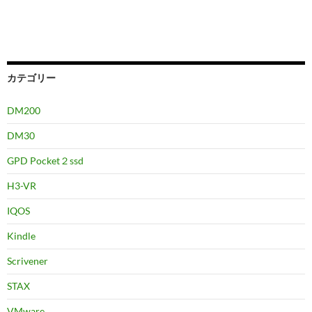
カテゴリー
DM200
DM30
GPD Pocket２ssd
H3-VR
IQOS
Kindle
Scrivener
STAX
VMware