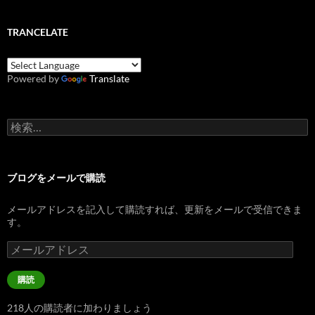
TRANCELATE
Powered by
Translate
検
索:
ブログをメールで購読
メールアドレスを記入して購読すれば、更新をメールで受信できま
す。
メ
ー
ル
購読
ア
ド
218人の購読者に加わりましょう
レ