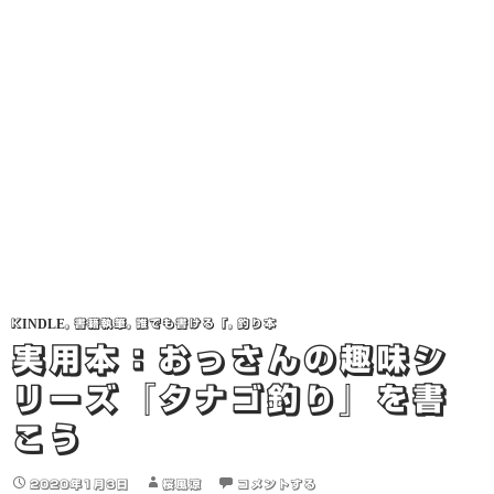
KINDLE
,
書籍執筆
,
誰でも書ける「
,
釣り本
実用本：おっさんの趣味シ
リーズ『タナゴ釣り』を書
こう
2020年1月3日
桜風涼
コメントする