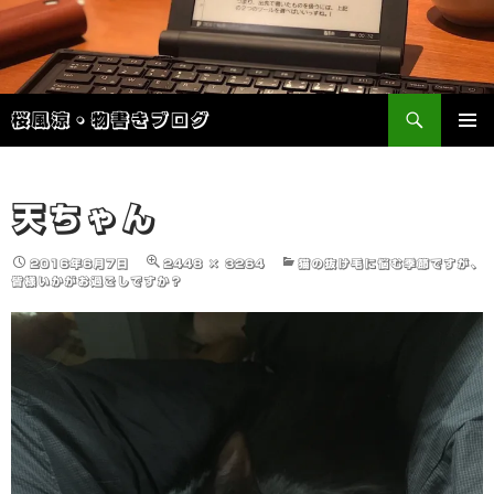
検
桜風涼・物書きブログ
索
コ
メインメ
ン
ニュー
テ
ン
天ちゃん
ツ
へ
2016年6月7日
2448 × 3264
猫の抜け毛に悩む季節ですが、
ス
皆様いかがお過ごしですか？
キ
ッ
プ