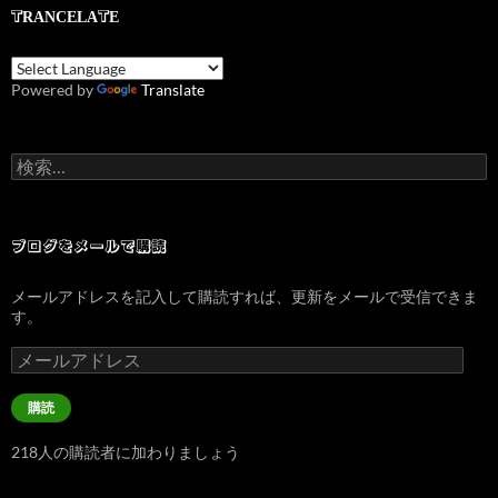
TRANCELATE
Powered by
Translate
検
索:
ブログをメールで購読
メールアドレスを記入して購読すれば、更新をメールで受信できま
す。
メ
ー
ル
購読
ア
ド
218人の購読者に加わりましょう
レ
ス