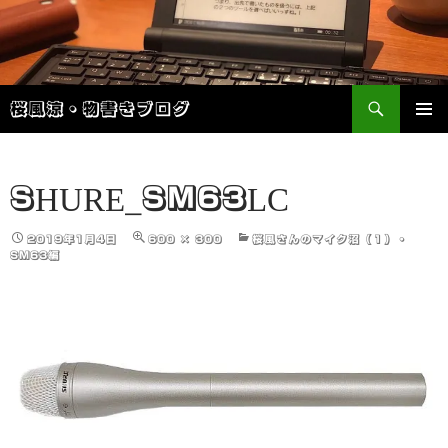
検
桜風涼・物書きブログ
索
コ
メインメ
ン
ニュー
テ
ン
SHURE_SM63LC
ツ
へ
2019年1月4日
600 × 300
桜風さんのマイク沼（１）・
ス
SM63編
キ
ッ
プ