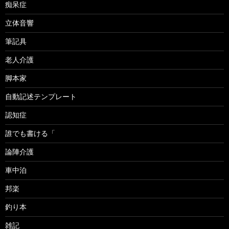
痴呆症
立体音響
筆記具
老人介護
脚本家
自動記述テンプレート
認知症
誰でも書ける「
論陣介護
車中泊
邦楽
釣り本
雑記