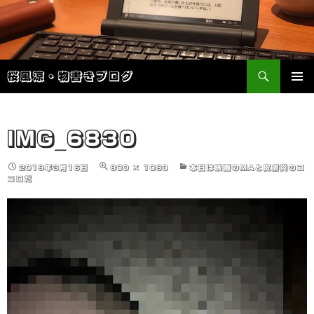
検
桜風涼・物書きブログ
索
コ
メインメ
ン
ニュー
テ
ン
IMG_6830
ツ
へ
2019年3月16日
800 × 1080
本日は映画のMAと皮膚炎のコ
ス
コロだ
キ
ッ
プ