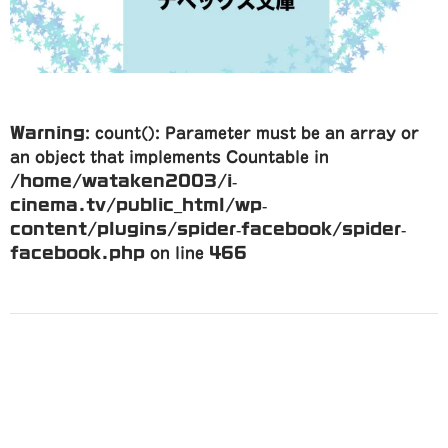
Warning
: count(): Parameter must be an array or
an object that implements Countable in
/home/wataken2003/i-
cinema.tv/public_html/wp-
content/plugins/spider-facebook/spider-
facebook.php
on line
466