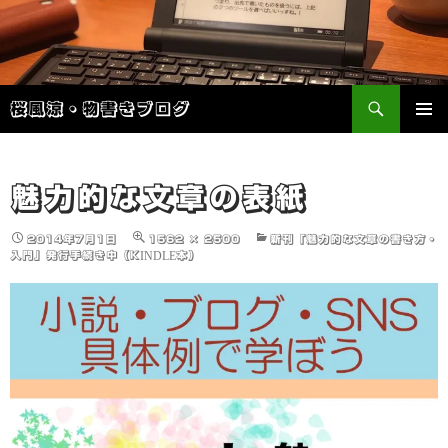
検
桜風涼・物書きブログ
索
コ
メインメ
ン
ニュー
テ
ン
魅力的な文章の表紙
ツ
へ
2014年7月1日
1562 × 2500
新刊「魅力的な文章の書き方・
ス
入門」発行手続き中（KINDLE本）
キ
ッ
プ