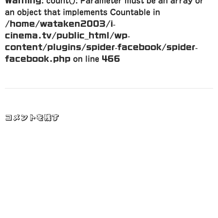
Warning
: count(): Parameter must be an array or
an object that implements Countable in
/home/wataken2003/i-
cinema.tv/public_html/wp-
content/plugins/spider-facebook/spider-
facebook.php
on line
466
コメントを残す