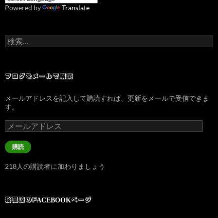
Powered by
Translate
検
索:
ブログをメールで購読
メールアドレスを記入して購読すれば、更新をメールで受信できま
す。
メ
ー
ル
購読
ア
ド
218人の購読者に加わりましょう
レ
ス
桜風涼のFACEBOOKページ