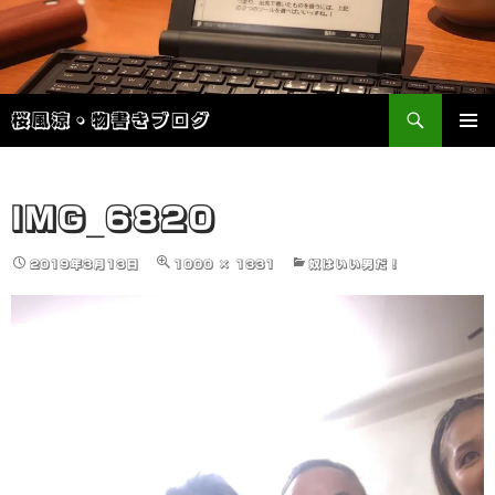
検
桜風涼・物書きブログ
索
コ
メインメ
ン
ニュー
テ
ン
IMG_6820
ツ
へ
2019年3月13日
1000 × 1331
奴はいい男だ！
ス
キ
ッ
プ