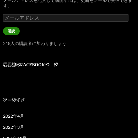
メールアドレスを記入して購読すれば、更新をメールで受信できま
す。
メ
ー
ル
購読
ア
ド
218人の購読者に加わりましょう
レ
ス
桜風涼のFACEBOOKページ
アーカイブ
2022年4月
2022年3月