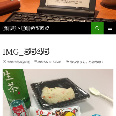
検
桜風涼・物書きブログ
索
コ
メインメ
ン
ニュー
テ
ン
IMG_5545
ツ
へ
2018年4月4日
3264 × 2448
みっちゃん、みちみち！
ス
キ
ッ
プ