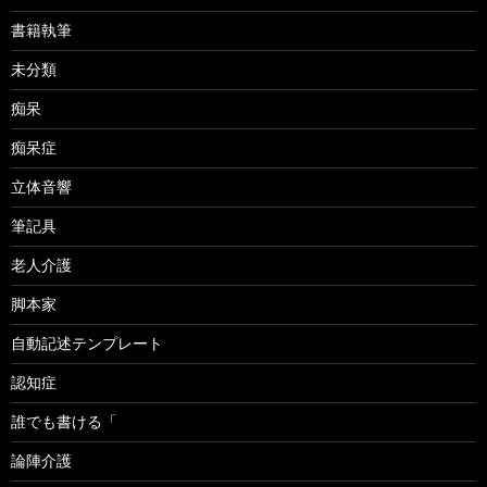
書籍執筆
未分類
痴呆
痴呆症
立体音響
筆記具
老人介護
脚本家
自動記述テンプレート
認知症
誰でも書ける「
論陣介護