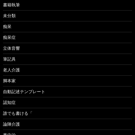
書籍執筆
未分類
痴呆
痴呆症
立体音響
筆記具
老人介護
脚本家
自動記述テンプレート
認知症
誰でも書ける「
論陣介護
車中泊