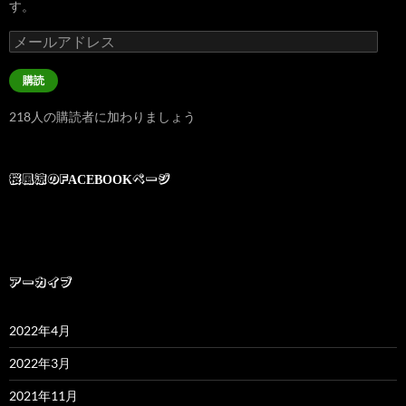
す。
メ
ー
ル
購読
ア
ド
218人の購読者に加わりましょう
レ
ス
桜風涼のFACEBOOKページ
アーカイブ
2022年4月
2022年3月
2021年11月