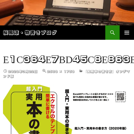
検
桜風涼・物書きブログ
索
コ
メインメ
ン
ニュー
テ
ン
E1C364E7BD45C8E863
ツ
へ
2020年3月22日
2560 × 1750
『実用本の書き方』オンデマ
ス
ンド版
キ
ッ
プ